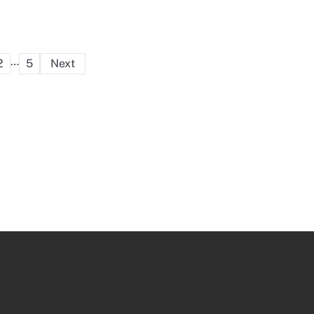
Posts
…
2
5
Next
pagination