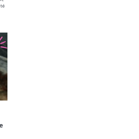
ité
e