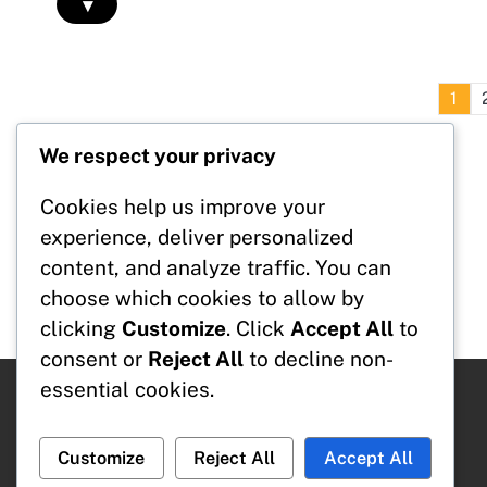
▾
1
We respect your privacy
Mentions légales
Cookies help us improve your
Contact
À propos de nous
experience, deliver personalized
Conditions de service
content, and analyze traffic. You can
Cookies et suivi
choose which cookies to allow by
Politique de confidentialité
clicking
Customize
. Click
Accept All
to
consent or
Reject All
to decline non-
essential cookies.
Recherche
Search
Customize
Reject All
Accept All
for: