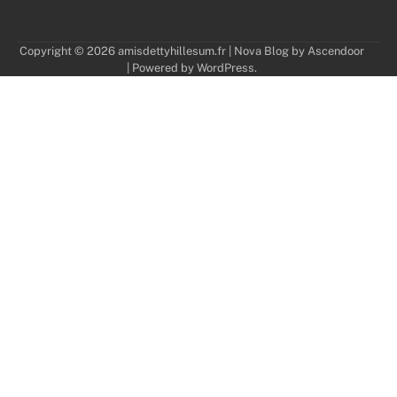
Copyright © 2026
amisdettyhillesum.fr
| Nova Blog by
Ascendoor
| Powered by
WordPress
.